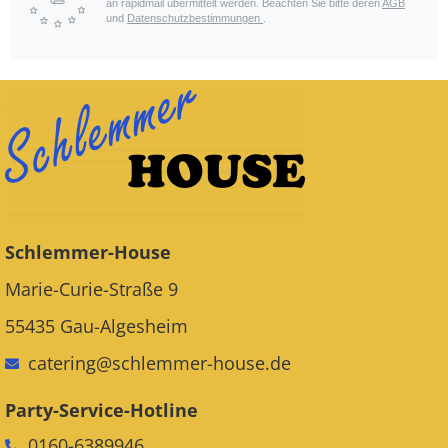
an rapidmail übermittelt werden. Beachten Sie bitte deren
AGB
und
Datenschutzbestimmungen
.
Schlemmer-House
Marie-Curie-Straße 9
55435 Gau-Algesheim
catering@schlemmer-house.de
Party-Service-Hotline
0160-6389946