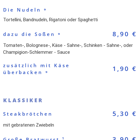
Die Nudeln ⁹
Tortellini, Bandnudeln, Rigatoni oder Spaghetti
8,90 €
dazu die Soßen ⁹
Tomaten-, Bolognese-, Käse - Sahne-, Schinken - Sahne-, oder
Champigion-Schlemmer - Sauce
zusätzlich mit Käse
1,90 €
überbacken ⁹
KLASSIKER
5,30 €
Steakbrötchen
mit gebratenen Zwiebeln
3,90 €
Große Bratwurst ¹