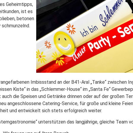
ses Geheimtipps,
tkunden, ist es
blieben, betonen
y schmunzelnd.
rangefarbenen Imbissstand an der B41-Aral „Tanke“ zwischen In
ssen Kiste“ in das „Schlemmer-House“ im „Santa Fe“ Gewerbepark
t auch die Speisen und Getränke drinnen oder auf der großen Te
neu angeschlossene Catering-Service, für große und kleine Feiern
heit und entwickelt sich stets erfolgreich weiter.
temgastronomie“ unterstützen das langjährige, gleiche Team vo